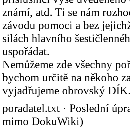
známí, atd. Ti se nám rozhod
závodu pomoci a bez jejichž
silách hlavního šestičlenn
uspořádat.
Nemůžeme zde všechny pořa
bychom určitě na někoho za
vyjadřujeme obrovský DÍK
poradatel.txt
· Poslední úpr
mimo DokuWiki)