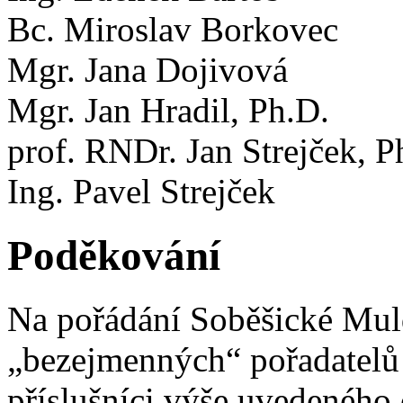
Bc. Miroslav Borkovec
Mgr. Jana Dojivová
Mgr. Jan Hradil, Ph.D.
prof. RNDr. Jan Strejček, P
Ing. Pavel Strejček
Poděkování
Na pořádání Soběšické Muld
„bezejmenných“ pořadatelů 
příslušníci výše uvedeného 