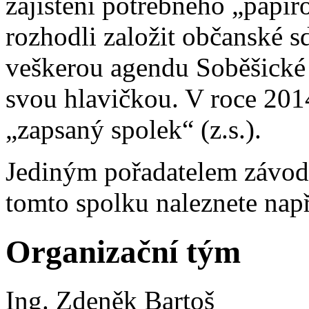
zajištění potřebného „papír
rozhodli založit občanské s
veškerou agendu Soběšické
svou hlavičkou. V roce 201
„zapsaný spolek“ (z.s.).
Jediným pořadatelem závodu 
tomto spolku naleznete nap
Organizační tým
Ing. Zdeněk Bartoš