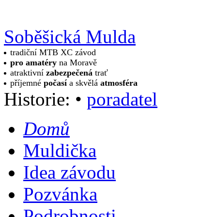
Soběšická Mulda
tradiční MTB XC závod
pro amatéry
na Moravě
atraktivní
zabezpečená
trať
příjemné
počasí
a skvělá
atmosféra
Historie:
•
poradatel
Domů
Muldička
Idea závodu
Pozvánka
Podrobnosti